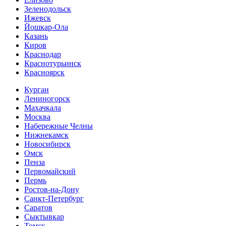
Зеленодольск
Ижевск
Йошкар-Ола
Казань
Киров
Краснодар
Краснотурьинск
Красноярск
Курган
Лениногорск
Махачкала
Москва
Набережные Челны
Нижнекамск
Новосибирск
Омск
Пенза
Первомайский
Пермь
Ростов-на-Дону
Санкт-Петербург
Саратов
Сыктывкар
Томск