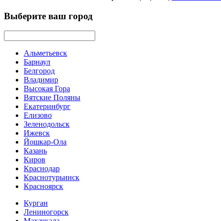
Выберите ваш город
Альметьевск
Барнаул
Белгород
Владимир
Высокая Гора
Вятские Поляны
Екатеринбург
Елизово
Зеленодольск
Ижевск
Йошкар-Ола
Казань
Киров
Краснодар
Краснотурьинск
Красноярск
Курган
Лениногорск
Махачкала