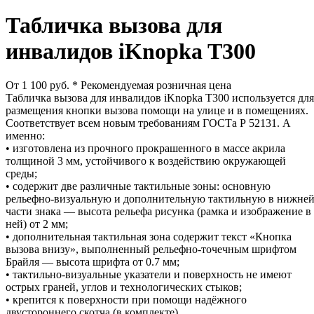
Табличка вызова для
инвалидов iKnopka T300
От 1 100 руб.
* Рекомендуемая розничная цена
Табличка вызова для инвалидов iKnopka T300 используется для
размещения кнопки вызова помощи на улице и в помещениях.
Соответствует всем новым требованиям ГОСТа Р 52131. А
именно:
• изготовлена из прочного прокрашенного в массе акрила
толщиной 3 мм, устойчивого к воздействию окружающей
среды;
• содержит две различные тактильные зоны: основную
рельефно-визуальную и дополнительную тактильную в нижне
части знака — высота рельефа рисунка (рамка и изображение в
ней) от 2 мм;
• дополнительная тактильная зона содержит текст «Кнопка
вызова внизу», выполненный рельефно-точечным шрифтом
Брайля — высота шрифта от 0.7 мм;
• тактильно-визуальные указатели и поверхность не имеют
острых граней, углов и технологических стыков;
• крепится к поверхности при помощи надёжного
двустороннего скотча (в комплекте).