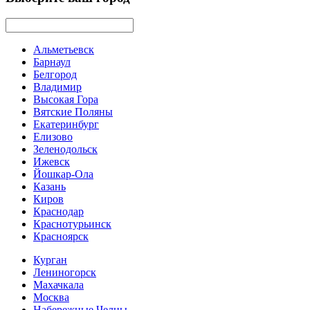
Альметьевск
Барнаул
Белгород
Владимир
Высокая Гора
Вятские Поляны
Екатеринбург
Елизово
Зеленодольск
Ижевск
Йошкар-Ола
Казань
Киров
Краснодар
Краснотурьинск
Красноярск
Курган
Лениногорск
Махачкала
Москва
Набережные Челны