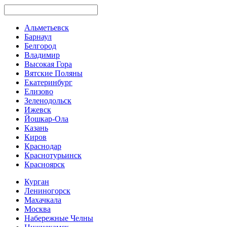
Альметьевск
Барнаул
Белгород
Владимир
Высокая Гора
Вятские Поляны
Екатеринбург
Елизово
Зеленодольск
Ижевск
Йошкар-Ола
Казань
Киров
Краснодар
Краснотурьинск
Красноярск
Курган
Лениногорск
Махачкала
Москва
Набережные Челны