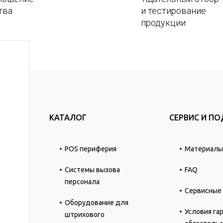
тва
и тестирование
продукции
КАТАЛОГ
СЕРВИС И П
POS периферия
Материалы 
Системы вызова
FAQ
персонала
Сервисные
Оборудование для
Условия га
штрихового