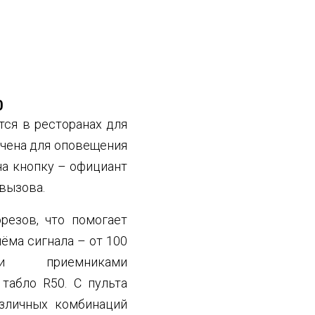
0
тся в ресторанах для
ачена для оповещения
на кнопку – официант
 вызова.
резов, что помогает
иёма сигнала – от 100
и приемниками
табло R50. С пульта
зличных комбинаций