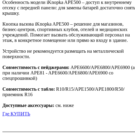
Особенность модели iKnopka APE500 – доступ к внутреннему
отсеку с передней панели: для замены батарей достаточно снят
крышку.
Кнопка вызова iKnopka APE500 – решение для магазинов,
бизнес-центров, спортивных клубов, отелей и медицинских
учреждений. Помогает вызвать обслуживающий персонал на
этаж, в конкретное помещение или прямо ко входу в здание.
Устройство не рекомендуется размещать на металлической
поверхности.
Совместимость с пейджерами:
APE6600/APE6800/APE6900 (а
при наличии APE81 - APE6600/APE6800/APE6900 со
спецпрошивкой)
Совместимость с табло:
R10/R15/APE1500/APE1800/R50/
приемник R16
Доступные аксессуары:
см. ниже
Где КУПИТЬ