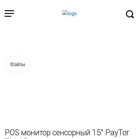
Главная
Каталог
POS периферия
POS мониторы
POS монитор сенсорный 15" PayTor TM-15
Файлы
POS монитор сенсорный 15" PayTor