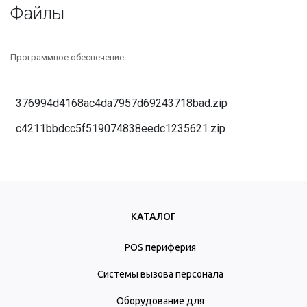
Файлы
Программное обеспечение
376994d4168ac4da7957d69243718bad.zip
c4211bbdcc5f519074838eedc1235621.zip
КАТАЛОГ
POS периферия
Системы вызова персонала
Оборудование для