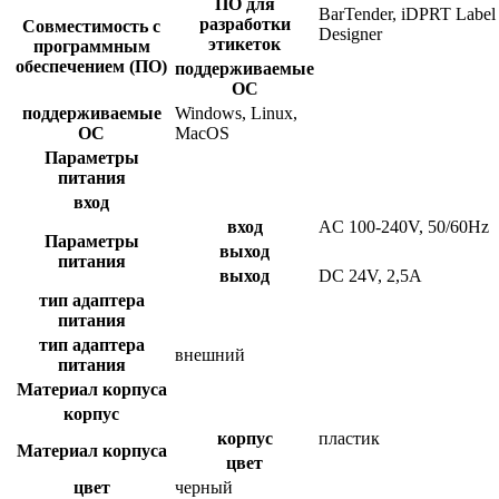
ПО для
BarTender, iDPRT Label
разработки
Совместимость с
Designer
этикеток
программным
обеспечением (ПО)
поддерживаемые
ОС
поддерживаемые
Windows, Linux,
ОС
MacOS
Параметры
питания
вход
вход
AC 100-240V, 50/60Hz
Параметры
выход
питания
выход
DC 24V, 2,5A
тип адаптера
питания
тип адаптера
внешний
питания
Материал корпуса
корпус
корпус
пластик
Материал корпуса
цвет
цвет
черный