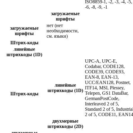
ISO8859-1, -2, -3, -4, -5,
-6, -8, -9, -1
загружаемые
шрифты
нет (нет
загружаемые
необходимости,
шрифты
см. языки)
Штрих-коды
линейные
штрихкоды (1D)
UPC-A, UPC-E,
Codabar, CODE128,
CODE39, CODE93,
EAN-8, EAN-13,
UCC/EAN128, Postnet,
линейные
ITF14, MSI, Plessey,
штрихкоды (1D)
Telepen, GS1 DataBar,
Штрих-коды
GermanPostCode,
Interleaved 2 of 5,
Standard 2 of 5, Industria
2 of 5, CODE11, EAN1
двухмерные
штрихкоды (2D)
двухмерные