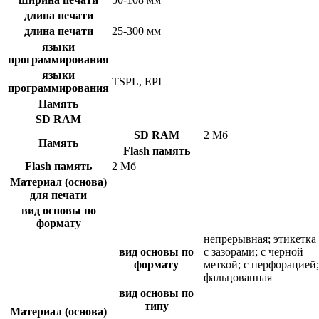
длина печати
длина печати
25-300 мм
языки
программирования
языки
TSPL, EPL
программирования
Память
SD RAM
SD RAM
2 Мб
Память
Flash память
Flash память
2 Мб
Материал (основа)
для печати
вид основы по
формату
непрерывная; этикетка
вид основы по
с зазорами; с черной
формату
меткой; с перфорацией;
фальцованная
вид основы по
типу
Материал (основа)