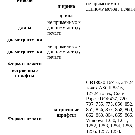
Риббон
не применимо к
ширина
данному методу печати
длина
не применимо к
длина
данному методу
печати
диаметр втулки
не применимо к
диаметр втулки
данному методу
печати
Формат печати
встроенные
шрифты
GB18030 16×16, 24×24
точек ASCII 8×16,
12×24 точек, Code
Pages: DOS437, 720,
737, 755, 775, 850, 852,
встроенные
855, 856, 857, 858, 860,
шрифты
862, 863, 864, 865, 866,
Формат печати
Windows 1250, 1251,
1252, 1253, 1254, 1255,
1256, 1257, 1258,