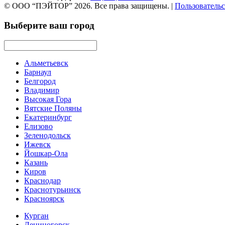
© ООО “ПЭЙТОР” 2026. Все права защищены.
|
Пользовательс
Выберите ваш город
Альметьевск
Барнаул
Белгород
Владимир
Высокая Гора
Вятские Поляны
Екатеринбург
Елизово
Зеленодольск
Ижевск
Йошкар-Ола
Казань
Киров
Краснодар
Краснотурьинск
Красноярск
Курган
Лениногорск