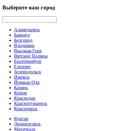
Выберите ваш город
Альметьевск
Барнаул
Белгород
Владимир
Высокая Гора
Вятские Поляны
Екатеринбург
Елизово
Зеленодольск
Ижевск
Йошкар-Ола
Казань
Киров
Краснодар
Краснотурьинск
Красноярск
Курган
Лениногорск
Махачкала