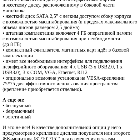
и жесткому диску, расположенному в боковой части
моноблока
• жесткий диск SATA 2,5″ с легким доступом сбоку корпуса
с возможностью масштабирования (в пределах максимального
объема дисков размером 2,5 дюйма)
• штатная комплектация включает 4 ГБ оперативной памяти
с возможностью масштабирования при необходимости
(до 8 ГБ)
• компактный считыватель магнитных карт идёт в базовой
комплектации
• имеет все необходимые интерфейсы для подключения
периферийного оборудования: 4 x USB (3 x USB2.0, 1 x
USB3.0), 3 x COM, VGA, Ethernet, RJ12
• опционально возможна установка на VESA-креплении
75*75 для эффективного использования пространства
(крепление приобретается отдельно).
А еще он:
• бесшумный
• безрамочный
• эстетичный
И это не все! В качестве дополнительной опции у него
предусмотрено крепление дисплея покупателя или второго
ЖК-монитора (8’’/10’’/15’’) для размещения рекламы