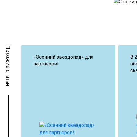
Похожие статьи
«Осенний звездопад» для
В 
партнеров!
об
ск