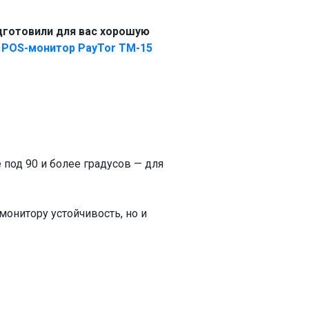
одготовили для вас хорошую
й
POS-монитор PayTor TM-15
под 90 и более градусов — для
монитору устойчивость, но и